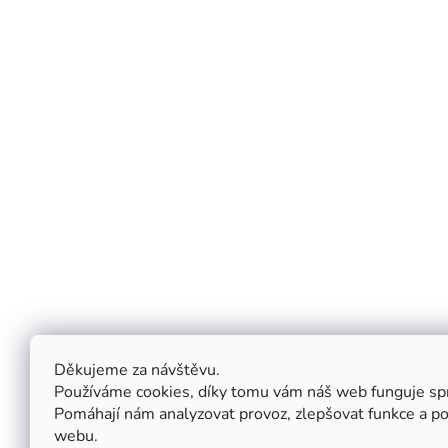
Vše důležité u Vás v emailu!
O nás
Služby
Kontakty
Pro bytov
O nás
AE pointy
Doprava a platba
Pro fyzio
Návody
Pro pedia
Proč nakupovat naše výrobky
Pro dětsk
..)
Děkujeme za návštěvu.
Pokojíčky
Používáme cookies, díky tomu vám náš web funguje sp
Futony
Pomáhají nám analyzovat provoz, zlepšovat funkce a po
webu.