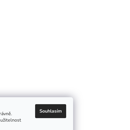
Informace
é návrháře
Jak nakupovat
Obchodní podmínky
terapeuty
Ochrana osobních údajů
try
é koutky (kavárny, restaurace,
Souhlasím
rávně.
užitelnost