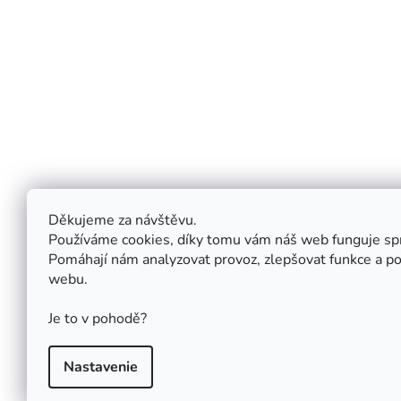
Nenechajte si ujsť tie najlep
O nás
Služby
Kontakty
AE pointy
O nás
Pre fyzio
Děkujeme za návštěvu.
Doprava a platba
Pre pedia
Používáme cookies, díky tomu vám náš web funguje sp
Návody
Pre detské
Pomáhají nám analyzovat provoz, zlepšovat funkce a po
reštaurácie
Prečo zakúpiť naše výrobky
webu.
Izbičky
Je to v pohodě?
Nastavenie
Copyright 2026
AntonieEmma.cz
. Všetky práva vyhr