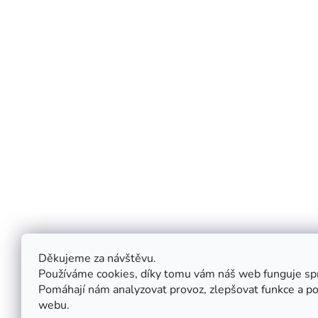
Newsletter
Nenechajte si ujsť tie najlep
O nás
Služby
Kontakty
AE pointy
O nás
Pre fyzio
Děkujeme za návštěvu.
Doprava a platba
Pre pedia
Používáme cookies, díky tomu vám náš web funguje sp
Návody
Pre detské
Pomáhají nám analyzovat provoz, zlepšovat funkce a po
reštaurácie
Prečo zakúpiť naše výrobky
webu.