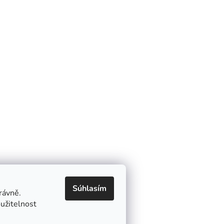
šie zľavy a akcie
Informácie
Ako nakupovať
terapeutov
Obchodné podmienky
trov
Ochrana osobných údajov
Súhlasím
rávně.
 kútiky (kaviarne,
užitelnost
, ..)